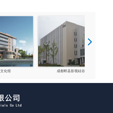
成都郫县影视硅谷
新都