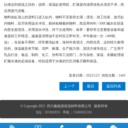
以便达到保温之目的；说明：保温缸使用前，贮液器内须用淡热水清洗干净，然
后用蒸汽消毒。
物料由缸顶上的进料口进入缸内，物料不宜装得太满；清洗：加工结束，放尽缸
内物料，应尽快用温水冲洗，刷掉粘糊着的物料，然后用400C~500C碱水在容器
内壁全面清洗，并用清水冲洗，待下次使用时，保养：要经常注意整套设备和减
速器的工作情况，减速器润滑油不足时应立即补充，半年换油一次（40#机
油），在设备不用时，经常擦洗缸体，保持外表清洁，内胆光亮，达到经久耐用
目的。保温罐具有节能、消声、耐腐、生产能力强，清洗方便等优点，广泛用于
乳品行业、食品、制药、化工、饮料等工业部门，作为加热、保温、杀菌处理或
贮藏水液的必须设备，特别适用于水液的巴氏消毒灭菌和保温。
发表日期：2022/12/5 浏览次数：1443
上一个
最后
返回列表
© Copyright 2022 四川鑫磁源保温材料有限公司 版权所有
QQ：
305800859
手机：
15680082200