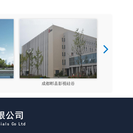
成都郫县影视硅谷
新都