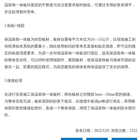
温装饰一体板对基层的平整度与光洁度要求相对较低，可通过专用砂浆来调平，
并且处理相对简单。
2.粘贴+锚固
保温装饰一体板为轻型板材，板材自重每平方米仅为10—15公斤，比现场施工的
传统薄抹灰系统的重量小，因此使用粘结砂浆将其直接粘贴至墙面，即可达到规
定的粘接强度要求。为进一步对保温装饰一体板进行固定，提高保温装饰一体板
的整体安全性，可以同时使用锚固件，紧固板材，使保温装饰板与墙体牢固的连
接在一起。双重的固定模式，为高层建筑的墙体装饰保温提供了安全的保障。
3.接缝处理
在进行安装施工保温装饰一体板时，两块板材之间预留5mm—10mm宽的接缝。
当整体安装完成，板材底部的砂浆干燥后，在接缝中嵌填pe棒进行填实，再用耐
候密封胶把接缝处密封，形成一个整体墙面，增强了保温装饰一体板的防水密封
性。
发表日期：2022/12/9 浏览次数：1522