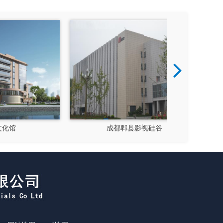
成都郫县影视硅谷
新都