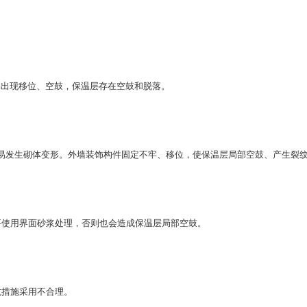
出现移位、空鼓，保温层存在空鼓和脱落。
易发生砌体变形。外墙装饰构件固定不牢、移位，使保温层局部空鼓、产生裂
使用界面砂浆处理，否则也会造成保温层局部空鼓。
措施采用不合理。