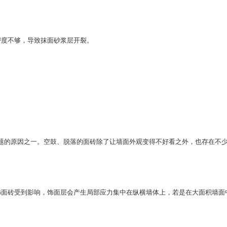
度不够，导致抹面砂浆层开裂。
的原因之一。空鼓、脱落的面砖除了让墙面外观变得不好看之外，也存在不
面砖受到影响，饰面层会产生局部应力集中在纵横墙体上，若是在大面积墙面