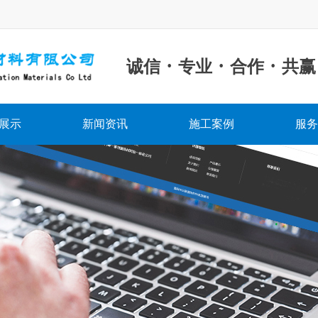
·
·
·
诚信
专业
合作
共赢
展示
新闻资讯
施工案例
服务