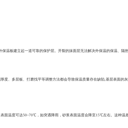
外保温板建立起一道可靠的保护层。开裂的抹面层无法解决外保温的保温、隔
度、多层板、打磨找平等调整方法都会导致保温质量存在缺陷;基层表面的灰
面温度可达50~70℃，如突遇降雨，砂浆表面温度会降至15℃左右。这种温